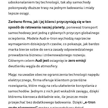
udoskonalaniem tej technologii, tak aby samochody
pokonywały dłuższe trasy na jednym ładowaniu i miały
lepsze osiągi.
Zarówno firma, jak i jej klienci przyczyniają się w ten
sposób do ratowania naszej planety
, ponieważ transport
samochodowy jest jedną z głównych przyczyn globalnego
ocieplenia. Modele Audi e-tron wychodzą naprzeciw
wymaganiom dzisiejszych czasów, co pokazuje, jak bardzo
marka bierze sobie do serca zasady odpowiedzialnego
prowadzenia biznesu i zrównoważonego rozwoju.
Głównym celem
Audi jest
osiagnięcie
zero emisji
dwutlenku węgla do atmosfery.
Mając na uwadze obecne ograniczenia technologii napędu
elektrycznego, firma oferuje klientom przeróżne
rozwiązania, które mają na celu ułatwienie korzystania z
samochodów. Jednym z nich jest wskaźnik zasięgu, dzięki
któremu kierowca dokładnie wie, ile jeszcze może
przejechać bez dodatkowego ładowania. Dzięki
„e-tron
route plannerowi”
można z niespotykaną dotąd