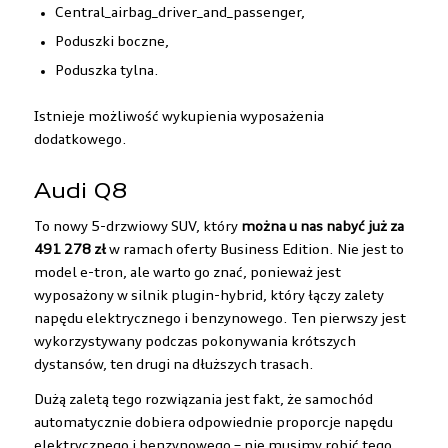
Central_airbag_driver_and_passenger,
poduszki boczne,
poduszka tylna.
Istnieje możliwość wykupienia wyposażenia
dodatkowego.
Audi Q8
To nowy 5-drzwiowy SUV
, który
można u nas nabyć już za
491 278 zł
w ramach oferty Business Edition. Nie jest to
model e-tron, ale warto go znać, ponieważ jest
wyposażony w silnik plugin-hybrid, który łączy zalety
napędu elektrycznego i benzynowego. Ten pierwszy jest
wykorzystywany podczas pokonywania krótszych
dystansów, ten drugi na dłuższych trasach.
Dużą zaletą tego rozwiązania jest fakt, że samochód
automatycznie dobiera odpowiednie proporcje napędu
elektrycznego i benzynowego – nie musimy robić tego