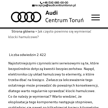
+48 (56) 685-00-00
recepcja@audicentrumtorun.pl
Strona główna
»
Jak często powinno się wymieniać
klocki hamulcowe?
Liczba odwiedzin
2 422
Najistotniejszymi czynnościami serwisowymi są te, które
bezpośrednio dotyczą kwestii bezpieczeństwa. Napęd,
elektronika czy układ hamulcowy to elementy, o które
trzeba dbać na bieżąco. Zwłaszcza lekceważenie tego
ostatniego może prowadzić do poważnych konsekwencji,
dlatego warto regularnie sprawdzać klocki hamulcowe.
Co ile należy je wymieniać? Warto wiedzieć, że
eksploatacja tego komponentu następuje stopniowo,
rozkładając się nawet na kilkadziesiąt tysięcy kilometrów