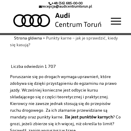
+48 (56) 685-00-00
recepcja@audicentrumtorun.pl
Strona główna
»
Punkty karne – jak je sprawdzić, kiedy
się kasują?
Liczba odwiedzin
1 707
Poruszanie się po drogach wymaga uprawnień, które
zdobywa się dzięki przystąpieniu do egzaminu na prawo
jazdy. Wcześniej konieczne jest odbycie kursu
składającego się z części teoretycznej i praktycznej.
Kierowcy nie zawsze jednak stosują się do przepisów
ruchu drogowego. Za ich złamanie przewidziane są
mandaty oraz punkty karne.
Ile jest punktów karnych
? Co
grozi, jeżeli zbierze się ich więcej, niż określa to limit?
Sprawdź, zanim wyruszysz w trasę.